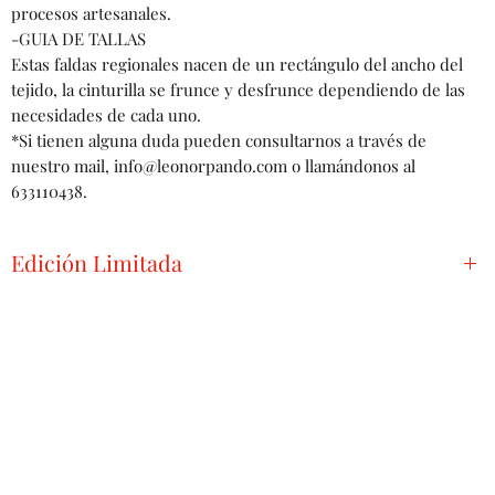
procesos artesanales.
-GUIA DE TALLAS
Estas faldas regionales nacen de un rectángulo del ancho del
tejido, la cinturilla se frunce y desfrunce dependiendo de las
necesidades de cada uno.
*Si tienen alguna duda pueden consultarnos a través de
nuestro mail, info@leonorpando.com o llamándonos al
633110438.
Edición Limitada
Realizamos dos unidades por zagalejo, cada una de ellas tiene
una variante en el diseño. Por lo que podemos decir que cada
uno de ellos es completamente único y 100% artesanal.